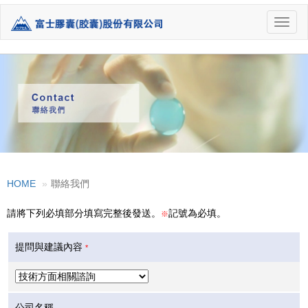
Toggl
naviga
HOME
聯絡我們
請將下列必填部分填寫完整後發送。
記號為必填。
※
提問與建議內容
*
公司名稱